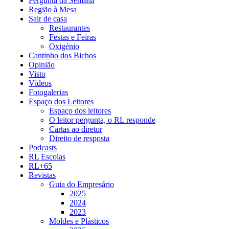
Pergunta da Semana
Região à Mesa
Sair de casa
Restaurantes
Festas e Feiras
Oxigénio
Cantinho dos Bichos
Opinião
Visto
Vídeos
Fotogalerias
Espaço dos Leitores
Espaço dos leitores
O leitor pergunta, o RL responde
Cartas ao diretor
Direito de resposta
Podcasts
RL Escolas
RL+65
Revistas
Guia do Empresário
2025
2024
2023
Moldes e Plásticos