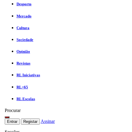
Desporto
Mercado
Cultura
Sociedade
Opinião
Revistas
RL Iniciativas
RL+65
RL Escolas
Procurar
Assinar
Entrar
Registar
Secções