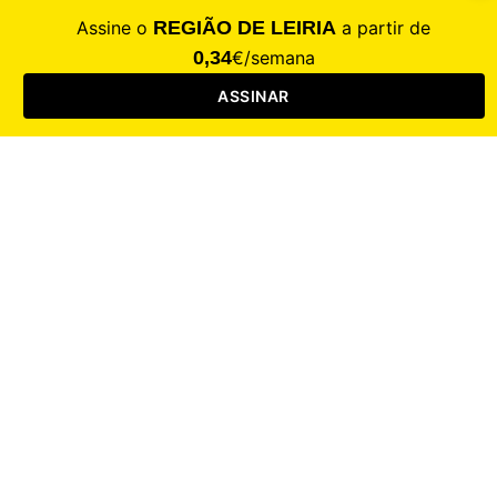
Contacte-nos
Assinar
Loja
Entrar
CALAMIDADE
Saúde
Desporto
Mercado
Cultura
Sociedade
Opinião
Revistas
RL Iniciativas