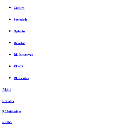
Cultura
Sociedade
Opinião
Revistas
RL Iniciativas
RL+65
RL Escolas
Mais
Revistas
RL Iniciativas
RL+65