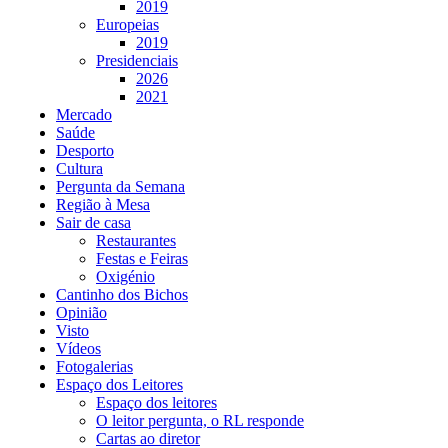
2019
Europeias
2019
Presidenciais
2026
2021
Mercado
Saúde
Desporto
Cultura
Pergunta da Semana
Região à Mesa
Sair de casa
Restaurantes
Festas e Feiras
Oxigénio
Cantinho dos Bichos
Opinião
Visto
Vídeos
Fotogalerias
Espaço dos Leitores
Espaço dos leitores
O leitor pergunta, o RL responde
Cartas ao diretor