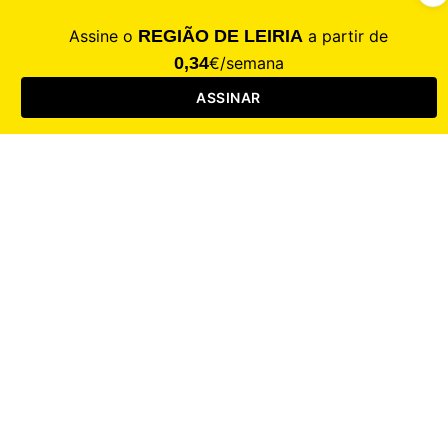
Contacte-nos
Assinar
Loja
Entrar
CALAMIDADE
Saúde
Desporto
Mercado
Cultura
Sociedade
Opinião
Revistas