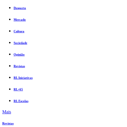
Desporto
Mercado
Cultura
Sociedade
Opinião
Revistas
RL Iniciativas
RL+65
RL Escolas
Mais
Revistas