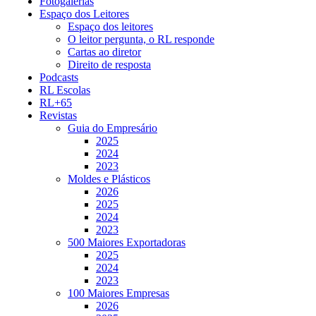
Fotogalerias
Espaço dos Leitores
Espaço dos leitores
O leitor pergunta, o RL responde
Cartas ao diretor
Direito de resposta
Podcasts
RL Escolas
RL+65
Revistas
Guia do Empresário
2025
2024
2023
Moldes e Plásticos
2026
2025
2024
2023
500 Maiores Exportadoras
2025
2024
2023
100 Maiores Empresas
2026