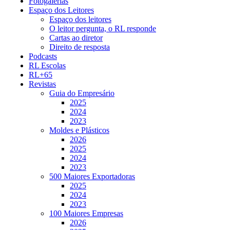
Fotogalerias
Espaço dos Leitores
Espaço dos leitores
O leitor pergunta, o RL responde
Cartas ao diretor
Direito de resposta
Podcasts
RL Escolas
RL+65
Revistas
Guia do Empresário
2025
2024
2023
Moldes e Plásticos
2026
2025
2024
2023
500 Maiores Exportadoras
2025
2024
2023
100 Maiores Empresas
2026