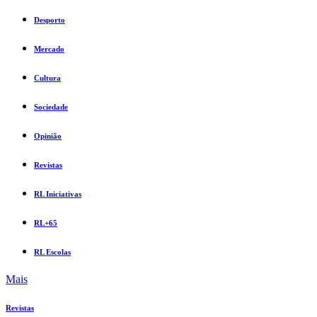
Desporto
Mercado
Cultura
Sociedade
Opinião
Revistas
RL Iniciativas
RL+65
RL Escolas
Mais
Revistas