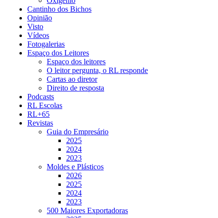
Oxigénio
Cantinho dos Bichos
Opinião
Visto
Vídeos
Fotogalerias
Espaço dos Leitores
Espaço dos leitores
O leitor pergunta, o RL responde
Cartas ao diretor
Direito de resposta
Podcasts
RL Escolas
RL+65
Revistas
Guia do Empresário
2025
2024
2023
Moldes e Plásticos
2026
2025
2024
2023
500 Maiores Exportadoras