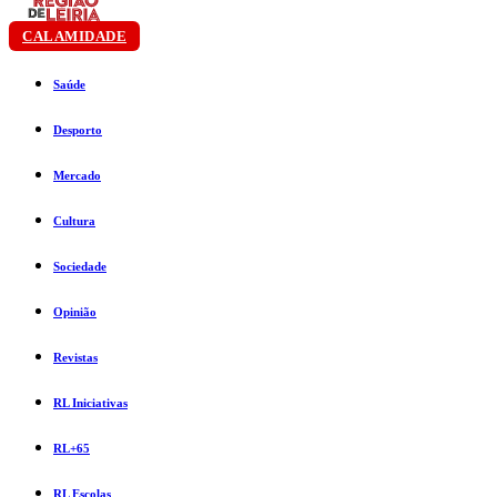
CALAMIDADE
Saúde
Desporto
Mercado
Cultura
Sociedade
Opinião
Revistas
RL Iniciativas
RL+65
RL Escolas