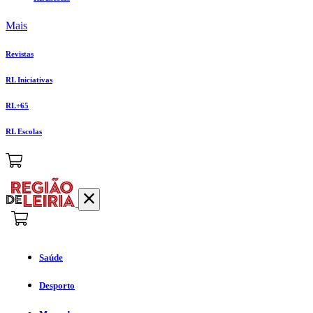
Mais
Revistas
RL Iniciativas
RL+65
RL Escolas
Saúde
Desporto