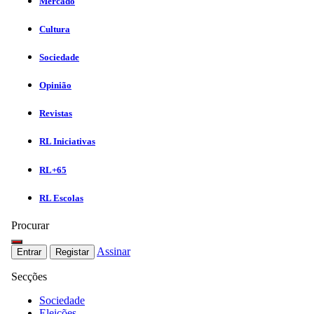
Mercado
Cultura
Sociedade
Opinião
Revistas
RL Iniciativas
RL+65
RL Escolas
Procurar
Assinar
Entrar
Registar
Secções
Sociedade
Eleições