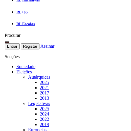
RL Iniciativas
RL+65
RL Escolas
Procurar
Assinar
Entrar
Registar
Secções
Sociedade
Eleições
Autárquicas
2025
2021
2017
2013
Legislativas
2025
2024
2022
2019
Europeias