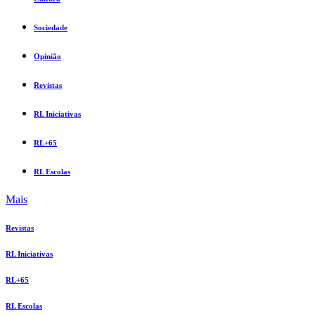
Sociedade
Opinião
Revistas
RL Iniciativas
RL+65
RL Escolas
Mais
Revistas
RL Iniciativas
RL+65
RL Escolas