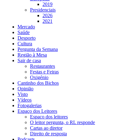
2019
Presidenciais
2026
2021
Mercado
Saúde
Desporto
Cultura
Pergunta da Semana
Região à Mesa
Sair de casa
Restaurantes
Festas e Feiras
Oxigénio
Cantinho dos Bichos
Opinião
Visto
Vídeos
Fotogalerias
Espaço dos Leitores
Espaço dos leitores
O leitor pergunta, o RL responde
Cartas ao diretor
Direito de resposta
Podcasts