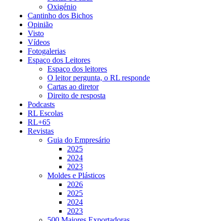
Oxigénio
Cantinho dos Bichos
Opinião
Visto
Vídeos
Fotogalerias
Espaço dos Leitores
Espaço dos leitores
O leitor pergunta, o RL responde
Cartas ao diretor
Direito de resposta
Podcasts
RL Escolas
RL+65
Revistas
Guia do Empresário
2025
2024
2023
Moldes e Plásticos
2026
2025
2024
2023
500 Maiores Exportadoras