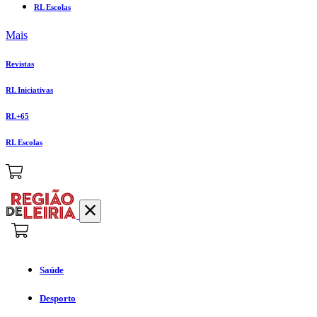
RL Escolas
Mais
Revistas
RL Iniciativas
RL+65
RL Escolas
Saúde
Desporto