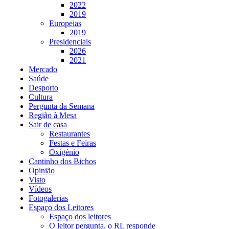
2022
2019
Europeias
2019
Presidenciais
2026
2021
Mercado
Saúde
Desporto
Cultura
Pergunta da Semana
Região à Mesa
Sair de casa
Restaurantes
Festas e Feiras
Oxigénio
Cantinho dos Bichos
Opinião
Visto
Vídeos
Fotogalerias
Espaço dos Leitores
Espaço dos leitores
O leitor pergunta, o RL responde