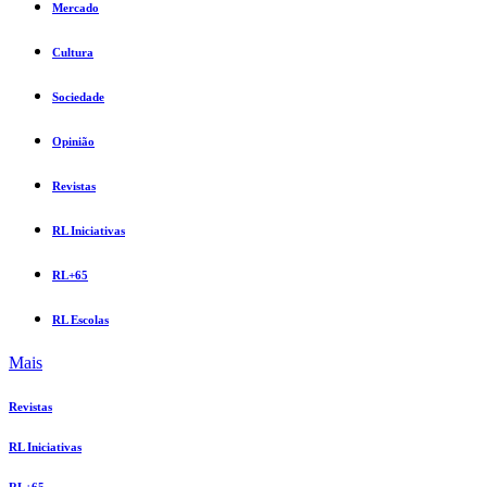
Mercado
Cultura
Sociedade
Opinião
Revistas
RL Iniciativas
RL+65
RL Escolas
Mais
Revistas
RL Iniciativas
RL+65