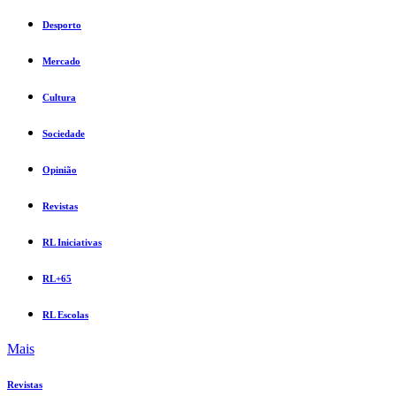
Desporto
Mercado
Cultura
Sociedade
Opinião
Revistas
RL Iniciativas
RL+65
RL Escolas
Mais
Revistas