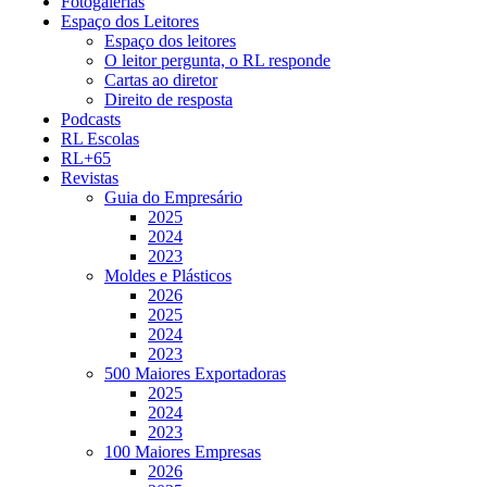
Fotogalerias
Espaço dos Leitores
Espaço dos leitores
O leitor pergunta, o RL responde
Cartas ao diretor
Direito de resposta
Podcasts
RL Escolas
RL+65
Revistas
Guia do Empresário
2025
2024
2023
Moldes e Plásticos
2026
2025
2024
2023
500 Maiores Exportadoras
2025
2024
2023
100 Maiores Empresas
2026