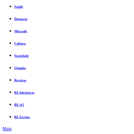
Saúde
Desporto
Mercado
Cultura
Sociedade
Opinião
Revistas
RL Iniciativas
RL+65
RL Escolas
Mais