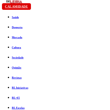
CALAMIDADE
Saúde
Desporto
Mercado
Cultura
Sociedade
Opinião
Revistas
RL Iniciativas
RL+65
RL Escolas