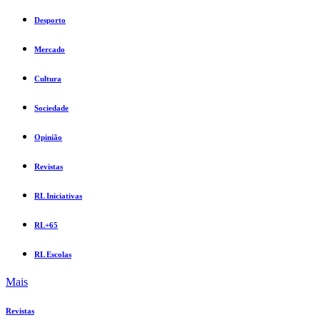
Desporto
Mercado
Cultura
Sociedade
Opinião
Revistas
RL Iniciativas
RL+65
RL Escolas
Mais
Revistas