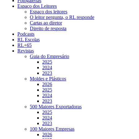
Fotogalerias
Espaço dos Leitores
Espaço dos leitores
O leitor pergunta, o RL responde
Cartas ao diretor
Direito de resposta
Podcasts
RL Escolas
RL+65
Revistas
Guia do Empresário
2025
2024
2023
Moldes e Plásticos
2026
2025
2024
2023
500 Maiores Exportadoras
2025
2024
2023
100 Maiores Empresas
2026