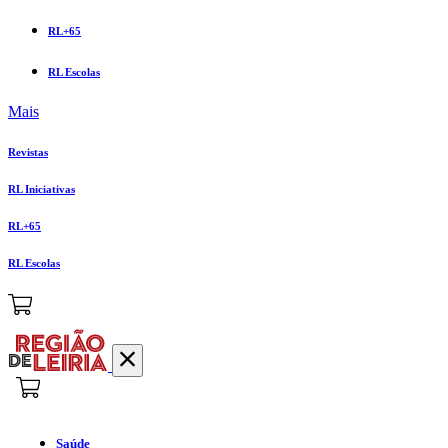
RL+65
RL Escolas
Mais
Revistas
RL Iniciativas
RL+65
RL Escolas
Saúde