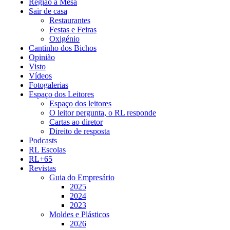
Região à Mesa
Sair de casa
Restaurantes
Festas e Feiras
Oxigénio
Cantinho dos Bichos
Opinião
Visto
Vídeos
Fotogalerias
Espaço dos Leitores
Espaço dos leitores
O leitor pergunta, o RL responde
Cartas ao diretor
Direito de resposta
Podcasts
RL Escolas
RL+65
Revistas
Guia do Empresário
2025
2024
2023
Moldes e Plásticos
2026