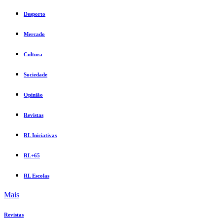
Desporto
Mercado
Cultura
Sociedade
Opinião
Revistas
RL Iniciativas
RL+65
RL Escolas
Mais
Revistas