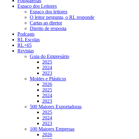
Fotogalerias
Espaço dos Leitores
Espaço dos leitores
O leitor pergunta, o RL responde
Cartas ao diretor
Direito de resposta
Podcasts
RL Escolas
RL+65
Revistas
Guia do Empresário
2025
2024
2023
Moldes e Plásticos
2026
2025
2024
2023
500 Maiores Exportadoras
2025
2024
2023
100 Maiores Empresas
2026