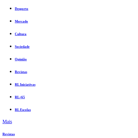
Desporto
Mercado
Cultura
Sociedade
Opinião
Revistas
RL Iniciativas
RL+65
RL Escolas
Mais
Revistas