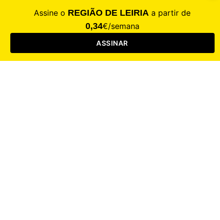
CALAMIDADE
Saúde
Desporto
Mercado
Cultura
Sociedade
Opinião
Revistas
RL Iniciativas
RL+65