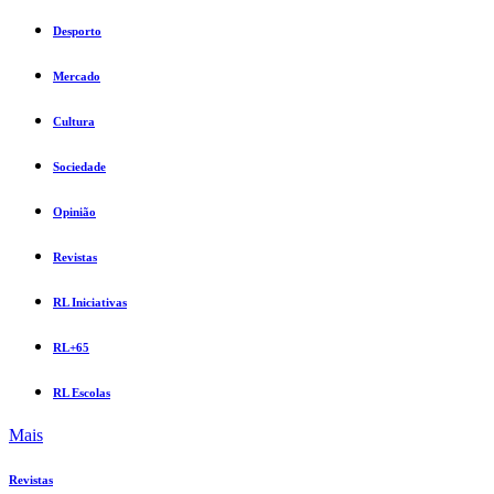
Desporto
Mercado
Cultura
Sociedade
Opinião
Revistas
RL Iniciativas
RL+65
RL Escolas
Mais
Revistas