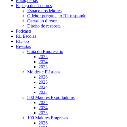
Fotogalerias
Espaço dos Leitores
Espaço dos leitores
O leitor pergunta, o RL responde
Cartas ao diretor
Direito de resposta
Podcasts
RL Escolas
RL+65
Revistas
Guia do Empresário
2025
2024
2023
Moldes e Plásticos
2026
2025
2024
2023
500 Maiores Exportadoras
2025
2024
2023
100 Maiores Empresas
2026