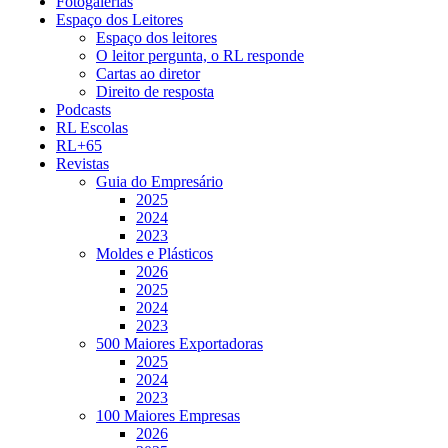
Fotogalerias
Espaço dos Leitores
Espaço dos leitores
O leitor pergunta, o RL responde
Cartas ao diretor
Direito de resposta
Podcasts
RL Escolas
RL+65
Revistas
Guia do Empresário
2025
2024
2023
Moldes e Plásticos
2026
2025
2024
2023
500 Maiores Exportadoras
2025
2024
2023
100 Maiores Empresas
2026