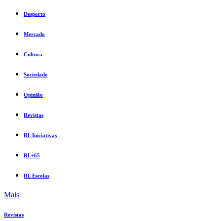
Desporto
Mercado
Cultura
Sociedade
Opinião
Revistas
RL Iniciativas
RL+65
RL Escolas
Mais
Revistas