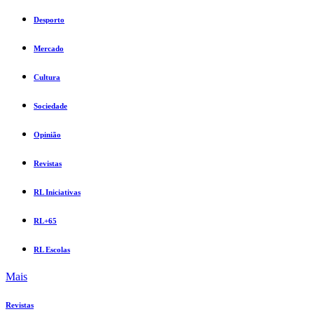
Desporto
Mercado
Cultura
Sociedade
Opinião
Revistas
RL Iniciativas
RL+65
RL Escolas
Mais
Revistas