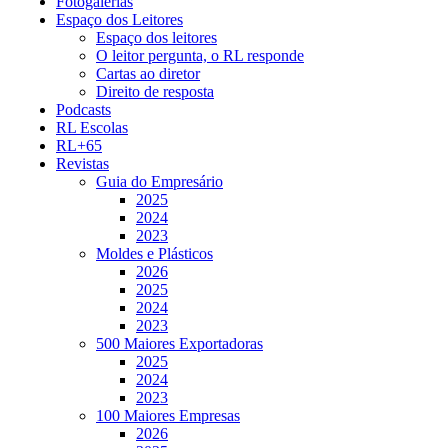
Fotogalerias
Espaço dos Leitores
Espaço dos leitores
O leitor pergunta, o RL responde
Cartas ao diretor
Direito de resposta
Podcasts
RL Escolas
RL+65
Revistas
Guia do Empresário
2025
2024
2023
Moldes e Plásticos
2026
2025
2024
2023
500 Maiores Exportadoras
2025
2024
2023
100 Maiores Empresas
2026