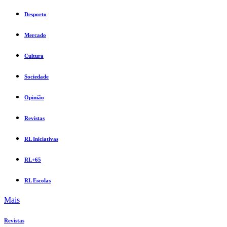
Desporto
Mercado
Cultura
Sociedade
Opinião
Revistas
RL Iniciativas
RL+65
RL Escolas
Mais
Revistas