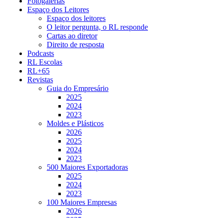
Fotogalerias
Espaço dos Leitores
Espaço dos leitores
O leitor pergunta, o RL responde
Cartas ao diretor
Direito de resposta
Podcasts
RL Escolas
RL+65
Revistas
Guia do Empresário
2025
2024
2023
Moldes e Plásticos
2026
2025
2024
2023
500 Maiores Exportadoras
2025
2024
2023
100 Maiores Empresas
2026