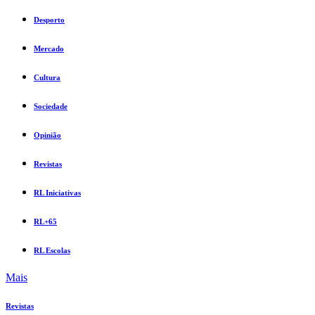
Desporto
Mercado
Cultura
Sociedade
Opinião
Revistas
RL Iniciativas
RL+65
RL Escolas
Mais
Revistas