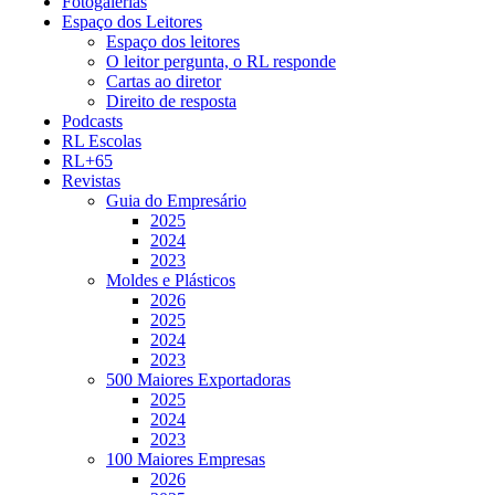
Fotogalerias
Espaço dos Leitores
Espaço dos leitores
O leitor pergunta, o RL responde
Cartas ao diretor
Direito de resposta
Podcasts
RL Escolas
RL+65
Revistas
Guia do Empresário
2025
2024
2023
Moldes e Plásticos
2026
2025
2024
2023
500 Maiores Exportadoras
2025
2024
2023
100 Maiores Empresas
2026