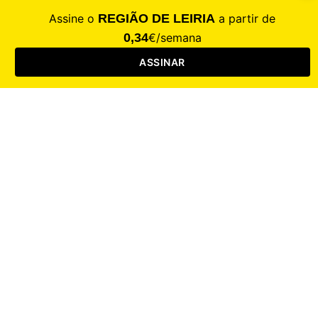
CALAMIDADE
Saúde
Desporto
Mercado
Cultura
Sociedade
Opinião
Revistas
RL Iniciativas
RL+65