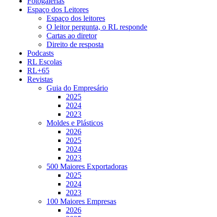
Fotogalerias
Espaço dos Leitores
Espaço dos leitores
O leitor pergunta, o RL responde
Cartas ao diretor
Direito de resposta
Podcasts
RL Escolas
RL+65
Revistas
Guia do Empresário
2025
2024
2023
Moldes e Plásticos
2026
2025
2024
2023
500 Maiores Exportadoras
2025
2024
2023
100 Maiores Empresas
2026