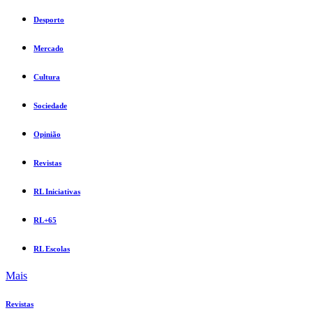
Desporto
Mercado
Cultura
Sociedade
Opinião
Revistas
RL Iniciativas
RL+65
RL Escolas
Mais
Revistas