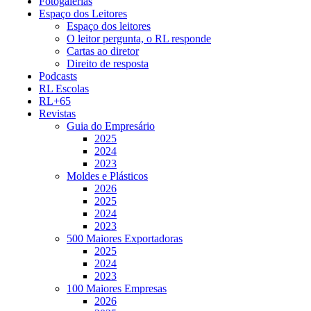
Fotogalerias
Espaço dos Leitores
Espaço dos leitores
O leitor pergunta, o RL responde
Cartas ao diretor
Direito de resposta
Podcasts
RL Escolas
RL+65
Revistas
Guia do Empresário
2025
2024
2023
Moldes e Plásticos
2026
2025
2024
2023
500 Maiores Exportadoras
2025
2024
2023
100 Maiores Empresas
2026