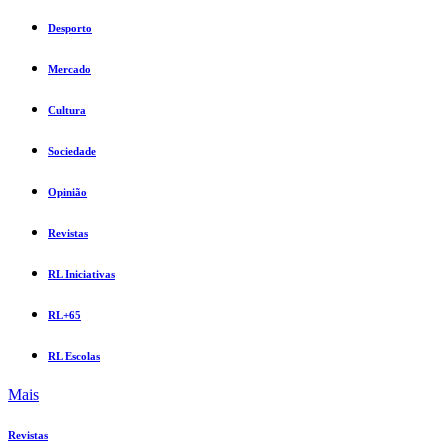
Desporto
Mercado
Cultura
Sociedade
Opinião
Revistas
RL Iniciativas
RL+65
RL Escolas
Mais
Revistas