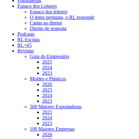
Fotogalerias
Espaço dos Leitores
Espaço dos leitores
O leitor pergunta, o RL responde
Cartas ao diretor
Direito de resposta
Podcasts
RL Escolas
RL+65
Revistas
Guia do Empresário
2025
2024
2023
Moldes e Plásticos
2026
2025
2024
2023
500 Maiores Exportadoras
2025
2024
2023
100 Maiores Empresas
2026