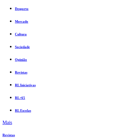
Desporto
Mercado
Cultura
Sociedade
Opinião
Revistas
RL Iniciativas
RL+65
RL Escolas
Mais
Revistas