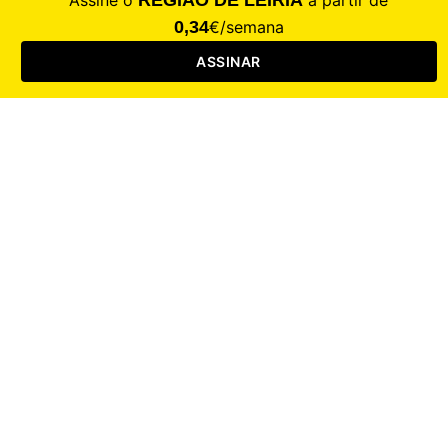
CALAMIDADE
Saúde
Desporto
Mercado
Cultura
Sociedade
Opinião
Revistas
RL Iniciativas
RL+65
RL Escolas