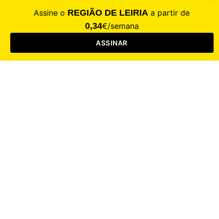
CALAMIDADE
Saúde
Desporto
Mercado
Cultura
Sociedade
Opinião
Revistas
RL Iniciativas
RL+65