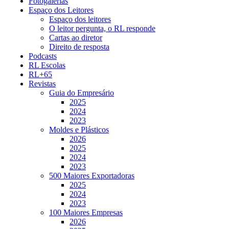
Fotogalerias
Espaço dos Leitores
Espaço dos leitores
O leitor pergunta, o RL responde
Cartas ao diretor
Direito de resposta
Podcasts
RL Escolas
RL+65
Revistas
Guia do Empresário
2025
2024
2023
Moldes e Plásticos
2026
2025
2024
2023
500 Maiores Exportadoras
2025
2024
2023
100 Maiores Empresas
2026