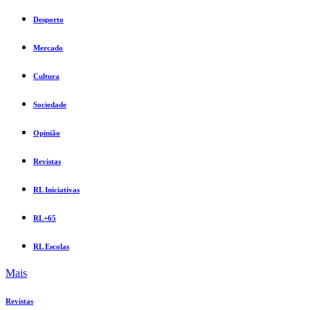
Desporto
Mercado
Cultura
Sociedade
Opinião
Revistas
RL Iniciativas
RL+65
RL Escolas
Mais
Revistas