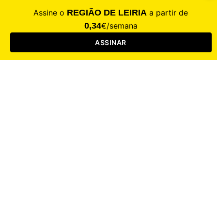
CALAMIDADE
Saúde
Desporto
Mercado
Cultura
Sociedade
Opinião
Revistas
RL Iniciativas
RL+65