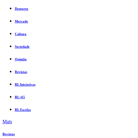
Desporto
Mercado
Cultura
Sociedade
Opinião
Revistas
RL Iniciativas
RL+65
RL Escolas
Mais
Revistas