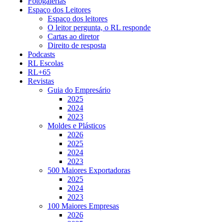
Fotogalerias
Espaço dos Leitores
Espaço dos leitores
O leitor pergunta, o RL responde
Cartas ao diretor
Direito de resposta
Podcasts
RL Escolas
RL+65
Revistas
Guia do Empresário
2025
2024
2023
Moldes e Plásticos
2026
2025
2024
2023
500 Maiores Exportadoras
2025
2024
2023
100 Maiores Empresas
2026