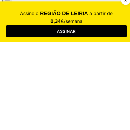
CALAMIDADE
Saúde
Desporto
Mercado
Cultura
Sociedade
Opinião
Revistas
RL Iniciativas
RL+65