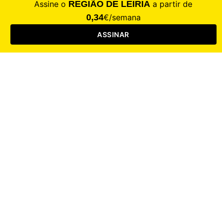
CALAMIDADE
Saúde
Desporto
Mercado
Cultura
Sociedade
Opinião
Revistas
RL Iniciativas
RL+65
RL Escolas