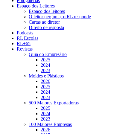
Fotogalerias
Espaço dos Leitores
Espaço dos leitores
O leitor pergunta, o RL responde
Cartas ao diretor
Direito de resposta
Podcasts
RL Escolas
RL+65
Revistas
Guia do Empresário
2025
2024
2023
Moldes e Plásticos
2026
2025
2024
2023
500 Maiores Exportadoras
2025
2024
2023
100 Maiores Empresas
2026