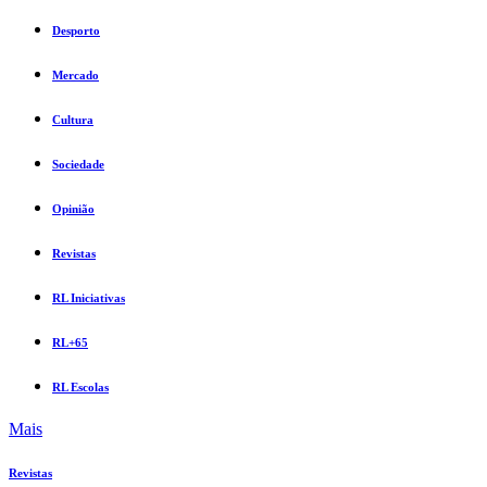
Desporto
Mercado
Cultura
Sociedade
Opinião
Revistas
RL Iniciativas
RL+65
RL Escolas
Mais
Revistas