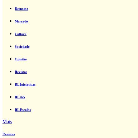
Desporto
Mercado
Cultura
Sociedade
Opinião
Revistas
RL Iniciativas
RL+65
RL Escolas
Mais
Revistas