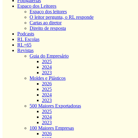
Fotogalerias
Espaço dos Leitores
Espaço dos leitores
O leitor pergunta, o RL responde
Cartas ao diretor
Direito de resposta
Podcasts
RL Escolas
RL+65
Revistas
Guia do Empresário
2025
2024
2023
Moldes e Plásticos
2026
2025
2024
2023
500 Maiores Exportadoras
2025
2024
2023
100 Maiores Empresas
2026