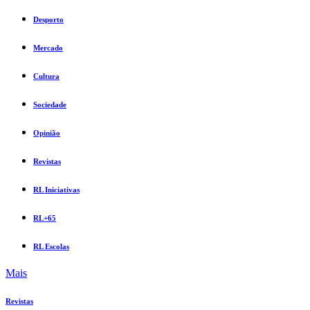
Desporto
Mercado
Cultura
Sociedade
Opinião
Revistas
RL Iniciativas
RL+65
RL Escolas
Mais
Revistas