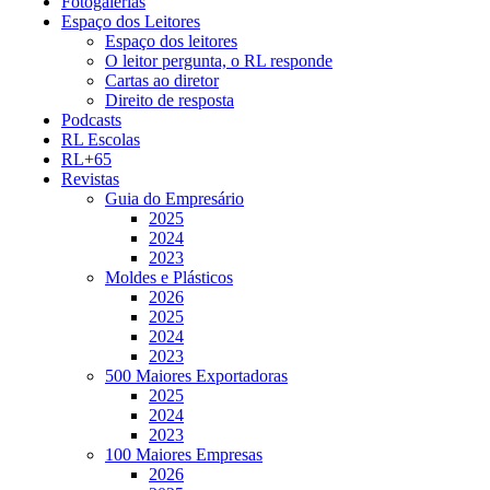
Fotogalerias
Espaço dos Leitores
Espaço dos leitores
O leitor pergunta, o RL responde
Cartas ao diretor
Direito de resposta
Podcasts
RL Escolas
RL+65
Revistas
Guia do Empresário
2025
2024
2023
Moldes e Plásticos
2026
2025
2024
2023
500 Maiores Exportadoras
2025
2024
2023
100 Maiores Empresas
2026