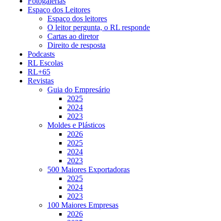
Fotogalerias
Espaço dos Leitores
Espaço dos leitores
O leitor pergunta, o RL responde
Cartas ao diretor
Direito de resposta
Podcasts
RL Escolas
RL+65
Revistas
Guia do Empresário
2025
2024
2023
Moldes e Plásticos
2026
2025
2024
2023
500 Maiores Exportadoras
2025
2024
2023
100 Maiores Empresas
2026