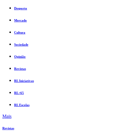
Desporto
Mercado
Cultura
Sociedade
Opinião
Revistas
RL Iniciativas
RL+65
RL Escolas
Mais
Revistas