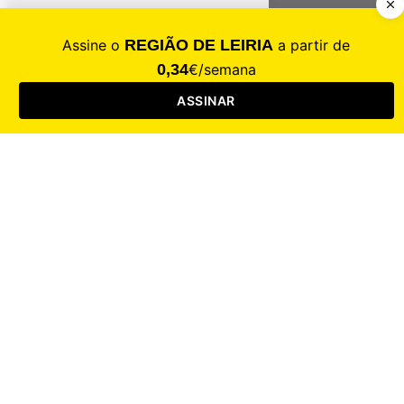
Contacte-nos
Assinar
Loja
Entrar
CALAMIDADE
Saúde
Desporto
Mercado
Cultura
Sociedade
Opinião
Revistas