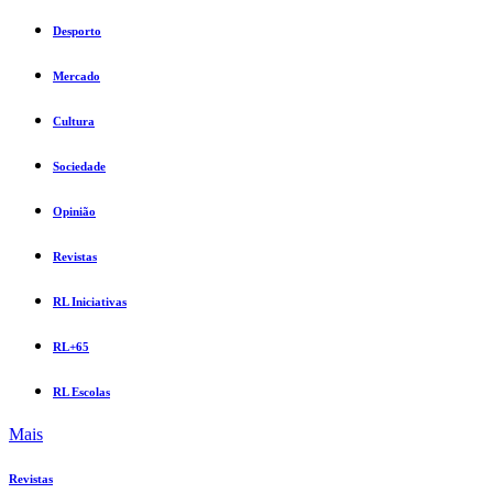
Desporto
Mercado
Cultura
Sociedade
Opinião
Revistas
RL Iniciativas
RL+65
RL Escolas
Mais
Revistas