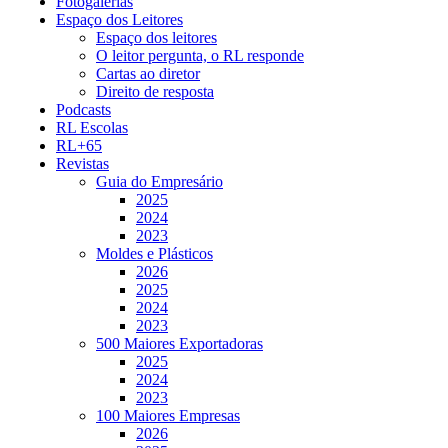
Fotogalerias
Espaço dos Leitores
Espaço dos leitores
O leitor pergunta, o RL responde
Cartas ao diretor
Direito de resposta
Podcasts
RL Escolas
RL+65
Revistas
Guia do Empresário
2025
2024
2023
Moldes e Plásticos
2026
2025
2024
2023
500 Maiores Exportadoras
2025
2024
2023
100 Maiores Empresas
2026