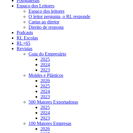
Fotogalerias
Espaço dos Leitores
Espaço dos leitores
O leitor pergunta, o RL responde
Cartas ao diretor
Direito de resposta
Podcasts
RL Escolas
RL+65
Revistas
Guia do Empresário
2025
2024
2023
Moldes e Plásticos
2026
2025
2024
2023
500 Maiores Exportadoras
2025
2024
2023
100 Maiores Empresas
2026