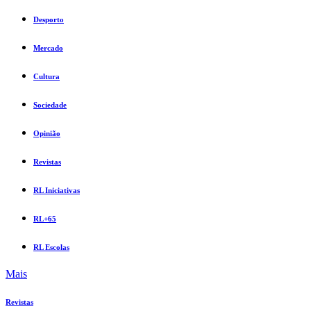
Desporto
Mercado
Cultura
Sociedade
Opinião
Revistas
RL Iniciativas
RL+65
RL Escolas
Mais
Revistas