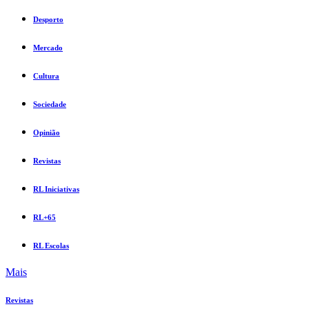
Desporto
Mercado
Cultura
Sociedade
Opinião
Revistas
RL Iniciativas
RL+65
RL Escolas
Mais
Revistas