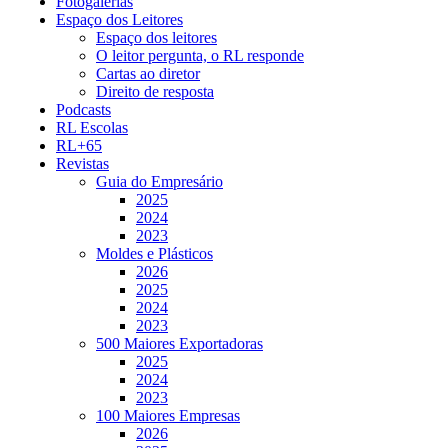
Fotogalerias
Espaço dos Leitores
Espaço dos leitores
O leitor pergunta, o RL responde
Cartas ao diretor
Direito de resposta
Podcasts
RL Escolas
RL+65
Revistas
Guia do Empresário
2025
2024
2023
Moldes e Plásticos
2026
2025
2024
2023
500 Maiores Exportadoras
2025
2024
2023
100 Maiores Empresas
2026