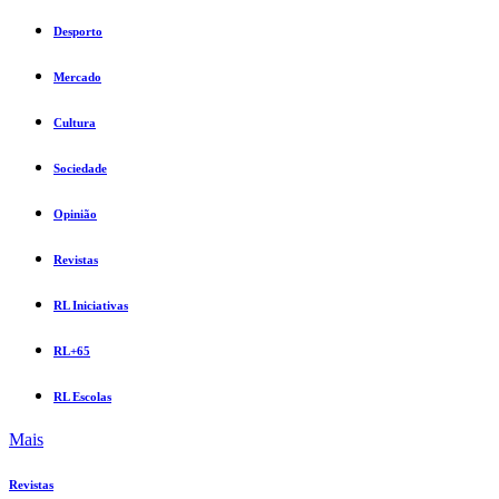
Desporto
Mercado
Cultura
Sociedade
Opinião
Revistas
RL Iniciativas
RL+65
RL Escolas
Mais
Revistas