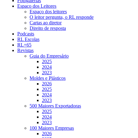
Fotogalerias
Espaço dos Leitores
Espaço dos leitores
O leitor pergunta, o RL responde
Cartas ao diretor
Direito de resposta
Podcasts
RL Escolas
RL+65
Revistas
Guia do Empresário
2025
2024
2023
Moldes e Plásticos
2026
2025
2024
2023
500 Maiores Exportadoras
2025
2024
2023
100 Maiores Empresas
2026