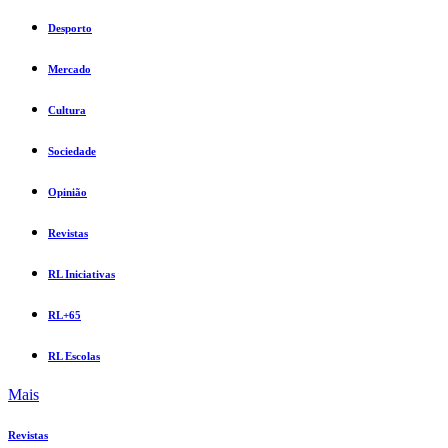
Desporto
Mercado
Cultura
Sociedade
Opinião
Revistas
RL Iniciativas
RL+65
RL Escolas
Mais
Revistas