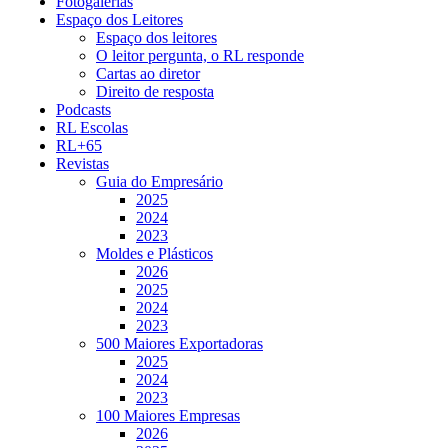
Fotogalerias
Espaço dos Leitores
Espaço dos leitores
O leitor pergunta, o RL responde
Cartas ao diretor
Direito de resposta
Podcasts
RL Escolas
RL+65
Revistas
Guia do Empresário
2025
2024
2023
Moldes e Plásticos
2026
2025
2024
2023
500 Maiores Exportadoras
2025
2024
2023
100 Maiores Empresas
2026