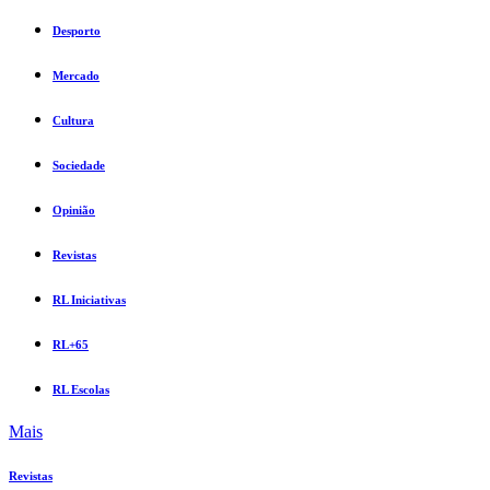
Desporto
Mercado
Cultura
Sociedade
Opinião
Revistas
RL Iniciativas
RL+65
RL Escolas
Mais
Revistas