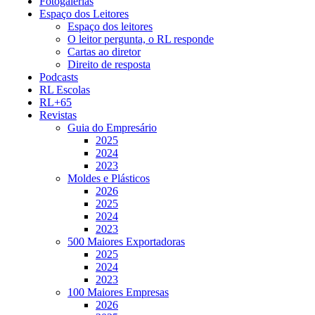
Fotogalerias
Espaço dos Leitores
Espaço dos leitores
O leitor pergunta, o RL responde
Cartas ao diretor
Direito de resposta
Podcasts
RL Escolas
RL+65
Revistas
Guia do Empresário
2025
2024
2023
Moldes e Plásticos
2026
2025
2024
2023
500 Maiores Exportadoras
2025
2024
2023
100 Maiores Empresas
2026