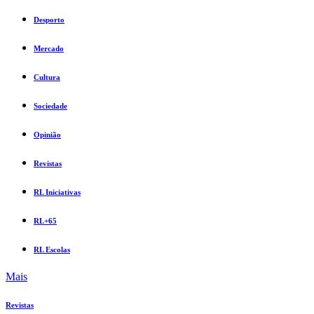
Desporto
Mercado
Cultura
Sociedade
Opinião
Revistas
RL Iniciativas
RL+65
RL Escolas
Mais
Revistas