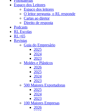
Fotogalerias
Espaço dos Leitores
Espaço dos leitores
O leitor pergunta, o RL responde
Cartas ao diretor
Direito de resposta
Podcasts
RL Escolas
RL+65
Revistas
Guia do Empresário
2025
2024
2023
Moldes e Plásticos
2026
2025
2024
2023
500 Maiores Exportadoras
2025
2024
2023
100 Maiores Empresas
2026