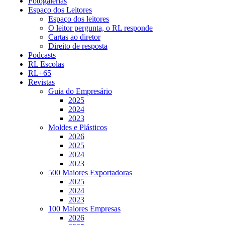
Fotogalerias
Espaço dos Leitores
Espaço dos leitores
O leitor pergunta, o RL responde
Cartas ao diretor
Direito de resposta
Podcasts
RL Escolas
RL+65
Revistas
Guia do Empresário
2025
2024
2023
Moldes e Plásticos
2026
2025
2024
2023
500 Maiores Exportadoras
2025
2024
2023
100 Maiores Empresas
2026