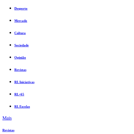
Desporto
Mercado
Cultura
Sociedade
Opinião
Revistas
RL Iniciativas
RL+65
RL Escolas
Mais
Revistas