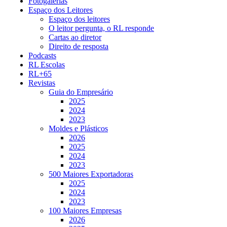
Fotogalerias
Espaço dos Leitores
Espaço dos leitores
O leitor pergunta, o RL responde
Cartas ao diretor
Direito de resposta
Podcasts
RL Escolas
RL+65
Revistas
Guia do Empresário
2025
2024
2023
Moldes e Plásticos
2026
2025
2024
2023
500 Maiores Exportadoras
2025
2024
2023
100 Maiores Empresas
2026