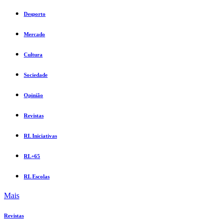
Desporto
Mercado
Cultura
Sociedade
Opinião
Revistas
RL Iniciativas
RL+65
RL Escolas
Mais
Revistas