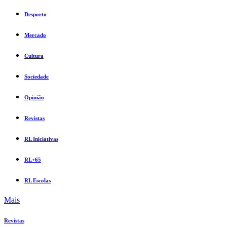
Desporto
Mercado
Cultura
Sociedade
Opinião
Revistas
RL Iniciativas
RL+65
RL Escolas
Mais
Revistas