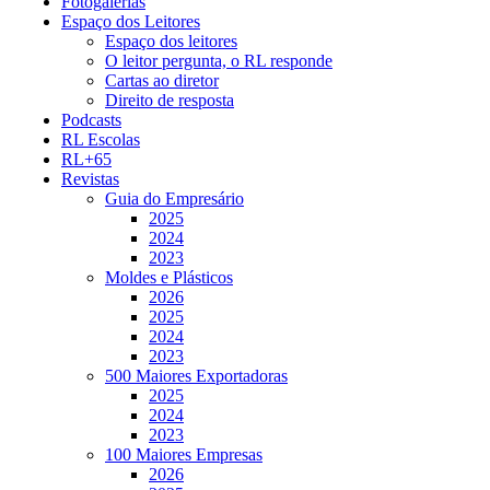
Fotogalerias
Espaço dos Leitores
Espaço dos leitores
O leitor pergunta, o RL responde
Cartas ao diretor
Direito de resposta
Podcasts
RL Escolas
RL+65
Revistas
Guia do Empresário
2025
2024
2023
Moldes e Plásticos
2026
2025
2024
2023
500 Maiores Exportadoras
2025
2024
2023
100 Maiores Empresas
2026